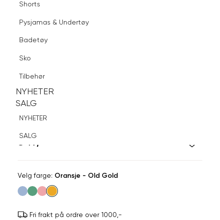
Shorts
Finn butikk
Pysjamas & Undertøy
Pysjamas & Undertøy
Sko
Badetøy
Tilbehør
Logg inn
Favoritter
Søk
Sko
NYHETER
SALG
Tilbehør
NYHETER
NYHETER
SALG
SALG
SNÖ OF SWEDEN
NYHETER
Callie Crystal Ear
SALG
349,-
Velg
Velg farge:
Oransje - Old Gold
farge
Fri frakt på ordre over 1000,-