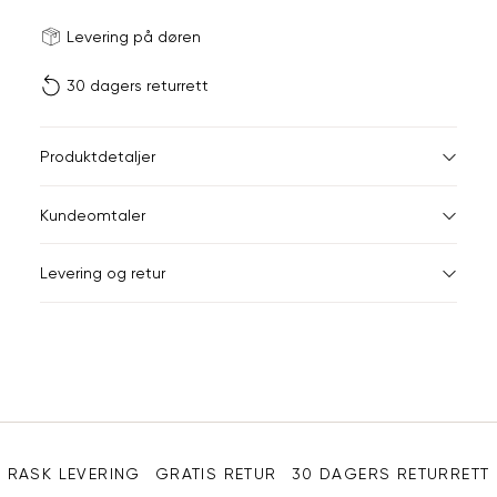
Størrels
Få v
Levering på døren
30 dagers returrett
Vi gir beskjed hvis varen 
ønsket 
L
Produktdetaljer
Din
Kundeomtaler
e-
post
Levering og retur
Sidebunn
RASK LEVERING
GRATIS RETUR
30 DAGERS RETURRETT