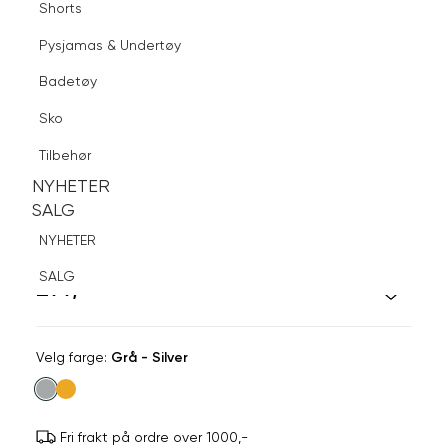
Shorts
Finn butikk
Pysjamas & Undertøy
Pysjamas & Undertøy
Sko
Badetøy
Tilbehør
Logg inn
Favoritter
Søk
Sko
NYHETER
SALG
Tilbehør
NYHETER
NYHETER
SALG
SALG
SNÖ OF SWEDEN
NYHETER
Brooklyn oval ørering
SALG
299,-
Velg
Velg farge:
Grå - Silver
farge
Fri frakt på ordre over 1000,-