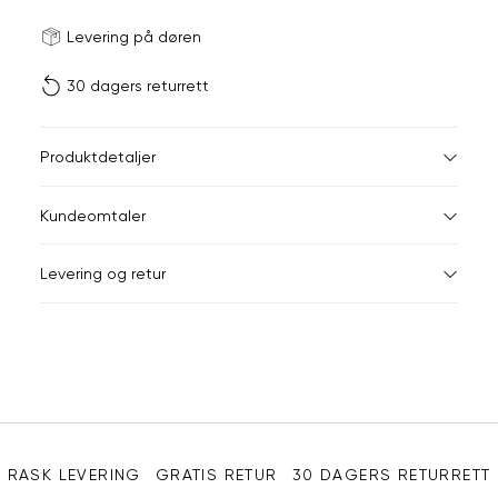
Størrels
Få v
Levering på døren
30 dagers returrett
Vi gir beskjed hvis varen 
ønsket 
L
Produktdetaljer
ONESIZE
Kundeomtaler
Din
Levering og retur
e-
post
Sidebunn
RASK LEVERING
GRATIS RETUR
30 DAGERS RETURRETT