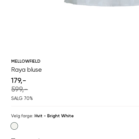
MELLOWFIELD
Raya bluse
179,-
599,-
SALG 70%
Velg
Velg farge:
Hvit - Bright White
farge