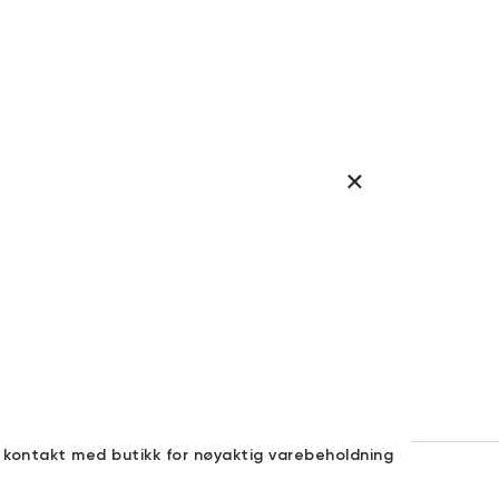
a kontakt med butikk for nøyaktig varebeholdning
30 DAGERS RETURRETT