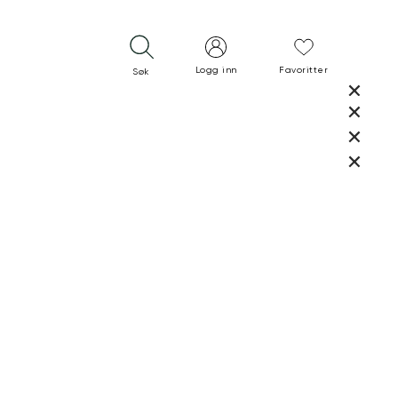
Logg inn
Favoritter
Søk
LUKK
LUKK
RASK LEVERING
GRATIS RETUR
30 DAGERS RETURRETT
LUKK
LUKK