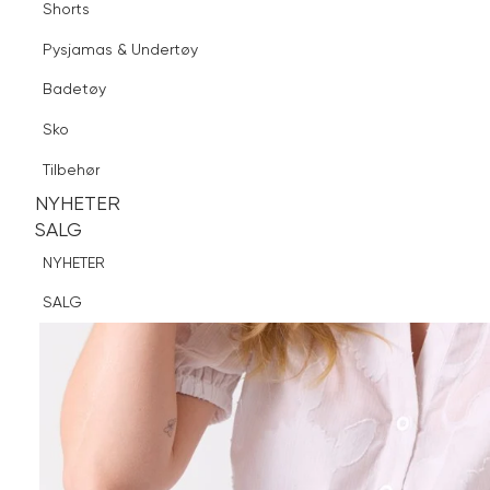
Shorts
Finn butikk
Pysjamas & Undertøy
Pysjamas & Undertøy
Sko
Badetøy
Tilbehør
Sko
NYHETER
SALG
Tilbehør
NYHETER
NYHETER
SALG
SALG
NYHETER
SALG