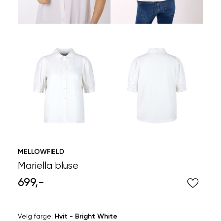
MELLOWFIELD
Mariella bluse
699,-
Velg
Velg farge:
Hvit - Bright White