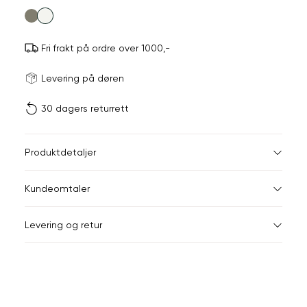
farge
Fri frakt på ordre over 1000,-
Størrels
Få v
Levering på døren
30 dagers returrett
Vi gir beskjed hvis varen 
ønsket 
L
Størrelser
Klesstørrelser
Br
Produktdetaljer
34
36
XS
34
78
Kundeomtaler
S
36
82
44
Levering og retur
M
38
86
Din
L
40
90
e-
XL
42
94
post