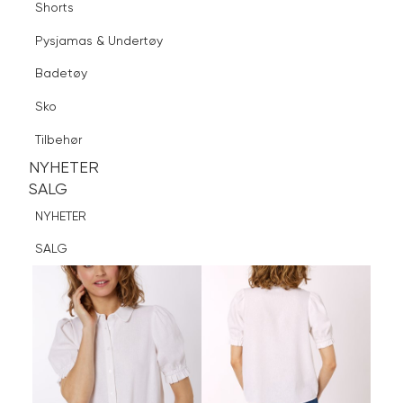
Shorts
Finn butikk
Pysjamas & Undertøy
Pysjamas & Undertøy
Sko
Badetøy
Tilbehør
Logg inn
Favoritter
Søk
Sko
NYHETER
SALG
Tilbehør
NYHETER
NYHETER
SALG
SALG
NYHETER
SALG