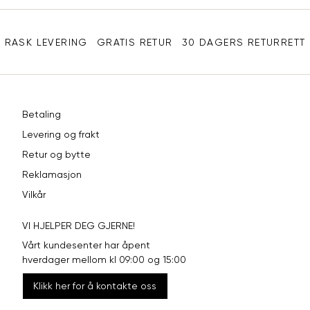
Sidebunn
XXL
44
98
RASK LEVERING
GRATIS RETUR
30 DAGERS RETURRETT
Betaling
Levering og frakt
Retur og bytte
Reklamasjon
Vilkår
VI HJELPER DEG GJERNE!
Vårt kundesenter har åpent
hverdager mellom kl 09:00 og 15:00
Klikk her for å kontakte oss