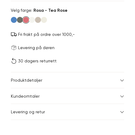
Velg
Velg farge:
Rosa - Tea Rose
farge
Fri frakt på ordre over 1000,-
Størrels
Få v
Levering på døren
30 dagers returrett
Vi gir beskjed hvis varen 
ønsket 
L
Størrelser
Klesstørrelser
Br
Produktdetaljer
34
36
XS
34
78
Kundeomtaler
S
36
82
44
Levering og retur
M
38
86
Din
L
40
90