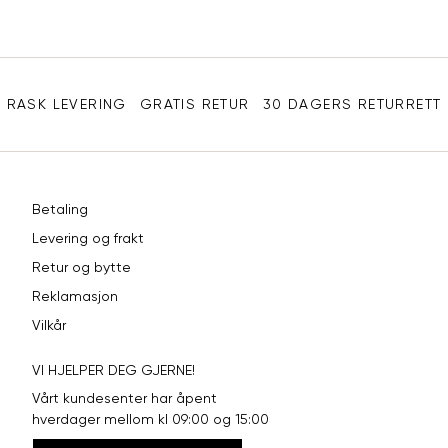
e-
XL
42
94
post
Sidebunn
XXL
44
98
RASK LEVERING
GRATIS RETUR
30 DAGERS RETURRETT
Betaling
Levering og frakt
Retur og bytte
Reklamasjon
Vilkår
VI HJELPER DEG GJERNE!
Vårt kundesenter har åpent
hverdager mellom kl 09:00 og 15:00