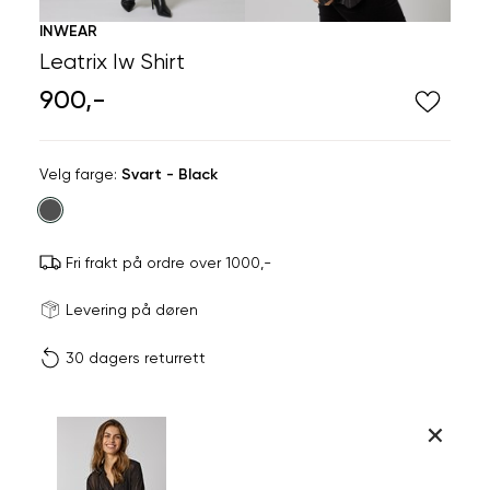
INWEAR
Leatrix Iw Shirt
900,-
Velg
Velg farge:
Svart - Black
farge
Fri frakt på ordre over 1000,-
Størrels
Få v
Levering på døren
30 dagers returrett
Vi gir beskjed hvis varen 
ønsket 
L
Størrelser
Klesstørrelser
Br
Produktdetaljer
34
36
XS
34
78
Kundeomtaler