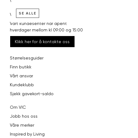
Vilkår
SE ALLE
VI HJELPER DEG GJERNE!
Vårt kundesenter har åpent
hverdager mellom kl 09:00 og 15:00
Klikk her for å kontakte oss
Størrelsesguider
Finn butikk
Vårt ansvar
Kundeklubb
Sjekk gavekort-saldo
Om VIC
Jobb hos oss
Våre merker
Inspired by Living