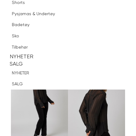
Shorts
Finn butikk
Pysjamas & Undertøy
Pysjamas & Undertøy
Sko
Badetøy
Tilbehør
Logg inn
Favoritter
Søk
Sko
NYHETER
SALG
Tilbehør
NYHETER
NYHETER
SALG
SALG
NYHETER
SALG