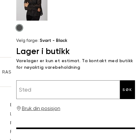
S
36
82
44
Levering og retur
M
38
86
Velg
Din
farge
L
40
90
Velg farge:
Svart - Black
e-
Lager i butikk
XL
42
94
post
Sidebunn
Varelager er kun et estimat. Ta kontakt med butikk
XXL
44
98
for nøyaktig varebeholdning
RASK LEVERING
GRATIS RETUR
30 DAGERS RETURRETT
Sted
SØK
Betaling
Bruk din posisjon
Levering og frakt
Retur og bytte
Reklamasjon