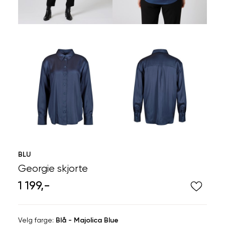
BLU
Georgie skjorte
1 199,-
Velg
Velg farge:
Blå - Majolica Blue