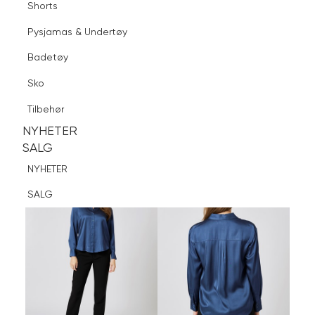
Shorts
Finn butikk
Pysjamas & Undertøy
Pysjamas & Undertøy
Sko
Badetøy
Tilbehør
Logg inn
Favoritter
Søk
Sko
NYHETER
SALG
Tilbehør
NYHETER
NYHETER
SALG
SALG
NYHETER
SALG