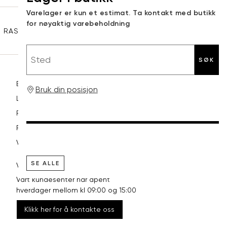
Sidebunn
Varelager er kun et estimat. Ta kontakt med butikk
XXL
44
98
for nøyaktig varebeholdning
RASK LEVERING
GRATIS RETUR
30 DAGERS RETURRETT
Sted
SØK
Betaling
Bruk din posisjon
Levering og frakt
Retur og bytte
Reklamasjon
Vilkår
SE ALLE
VI HJELPER DEG GJERNE!
Vårt kundesenter har åpent
hverdager mellom kl 09:00 og 15:00
Klikk her for å kontakte oss