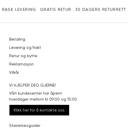
XXL
44
98
RASK LEVERING
GRATIS RETUR
30 DAGERS RETURRETT
Betaling
Levering og frakt
Retur og bytte
Reklamasjon
Vilkår
VI HJELPER DEG GJERNE!
Vårt kundesenter har åpent
hverdager mellom kl 09:00 og 15:00
Klikk her for å kontakte oss
Størrelsesguider