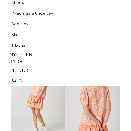
Shorts
Finn butikk
Pysjamas & Undertøy
Pysjamas & Undertøy
Sko
Badetøy
Tilbehør
Logg inn
Favoritter
Søk
Sko
NYHETER
SALG
Tilbehør
NYHETER
NYHETER
SALG
SALG
NYHETER
SALG