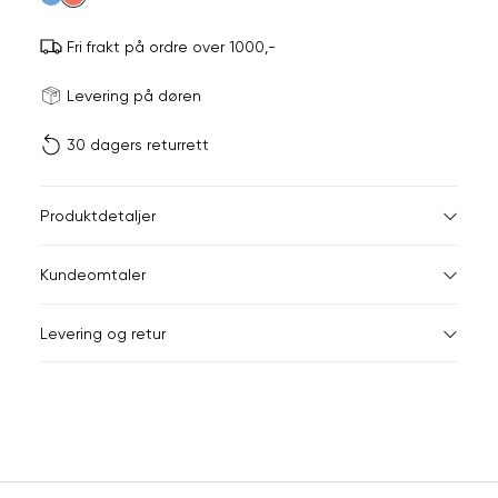
Fri frakt på ordre over 1000,-
Størrels
Få v
Levering på døren
30 dagers returrett
Vi gir beskjed hvis varen 
ønsket 
L
Størrelser
Klesstørrelser
Br
Produktdetaljer
34
36
XS
34
78
Kundeomtaler
S
36
82
44
Levering og retur
M
38
86
Din
L
40
90
e-
XL
42
94
post
Sidebunn