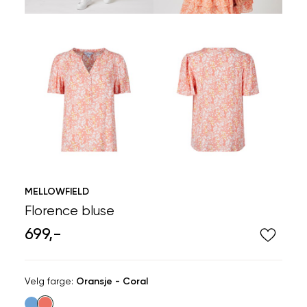
MELLOWFIELD
Florence bluse
699,-
Velg
Velg farge:
Oransje - Coral
farge