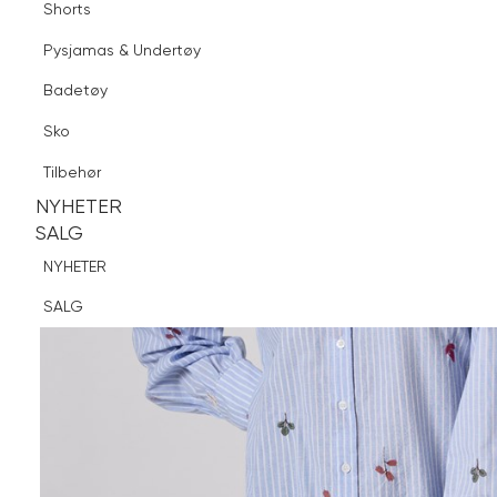
Shorts
Finn butikk
Pysjamas & Undertøy
Pysjamas & Undertøy
Sko
Badetøy
Tilbehør
Sko
NYHETER
SALG
Tilbehør
NYHETER
NYHETER
SALG
SALG
NYHETER
SALG