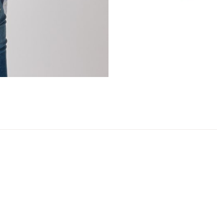
er
arsel