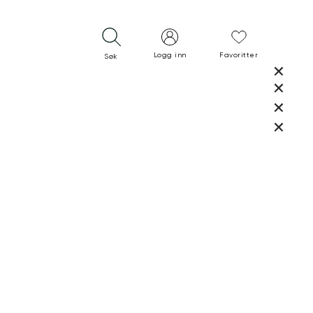
Logg inn
Favoritter
Søk
LUKK
LUKK
RASK LEVERING
GRATIS RETUR
30 DAGERS RETURRETT
LUKK
LUKK