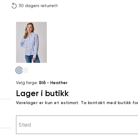
30 dagers returrett
Vi gir beskjed hvis varen 
ønsket 
L
Størrelser
Klesstørrelser
Br
Produktdetaljer
34
36
XS
34
78
Kundeomtaler
S
36
82
44
Levering og retur
M
38
86
Velg
Din
farge
L
40
90
Velg farge:
Blå - Heather
e-
Lager i butikk
XL
42
94
post
Sidebunn
Varelager er kun et estimat. Ta kontakt med butikk fo
XXL
44
98
RASK LEVERING
Sted