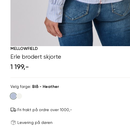
MELLOWFIELD
Erle brodert skjorte
1 199,-
Velg
Velg farge:
Blå - Heather
farge
Fri frakt på ordre over 1000,-
Størrels
Få v
Levering på døren