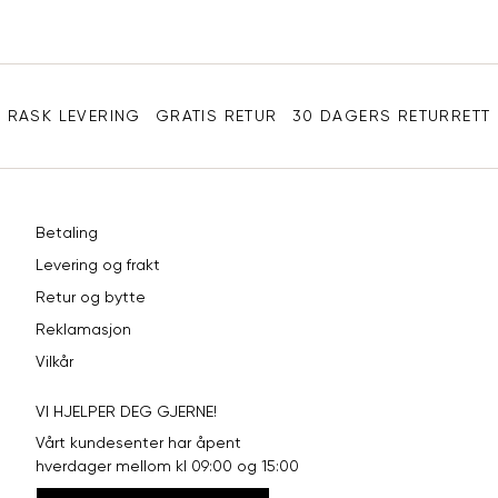
e-
XL
42
94
post
Sidebunn
XXL
44
98
RASK LEVERING
GRATIS RETUR
30 DAGERS RETURRETT
Betaling
Levering og frakt
Retur og bytte
Reklamasjon
Vilkår
VI HJELPER DEG GJERNE!
Vårt kundesenter har åpent
hverdager mellom kl 09:00 og 15:00