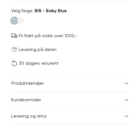
Velg
Velg farge:
Blå - Baby Blue
farge
Fri frakt på ordre over 1000,-
Størrels
Få v
Levering på døren
30 dagers returrett
Vi gir beskjed hvis varen 
ønsket 
L
Størrelser
Klesstørrelser
Br
Produktdetaljer
34
36
XS
34
78
Kundeomtaler
S
36
82
44
Levering og retur
M
38
86
Din
L
40
90