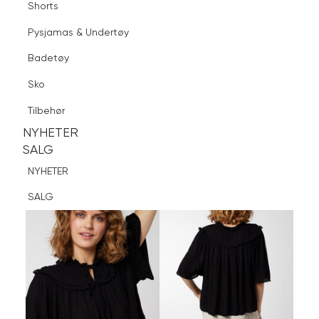
Shorts
Finn butikk
Pysjamas & Undertøy
Pysjamas & Undertøy
Sko
Badetøy
Tilbehør
Logg inn
Favoritter
Søk
Sko
NYHETER
SALG
Tilbehør
NYHETER
NYHETER
SALG
SALG
NYHETER
SALG