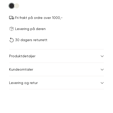
farge
Fri frakt på ordre over 1000,-
Størrels
Få v
Levering på døren
30 dagers returrett
Vi gir beskjed hvis varen 
ønsket 
L
Størrelser
Klesstørrelser
Br
Produktdetaljer
34
36
XS
34
78
Kundeomtaler
S
36
82
44
Levering og retur
M
38
86
Din
L
40
90
e-
XL
42
94
post