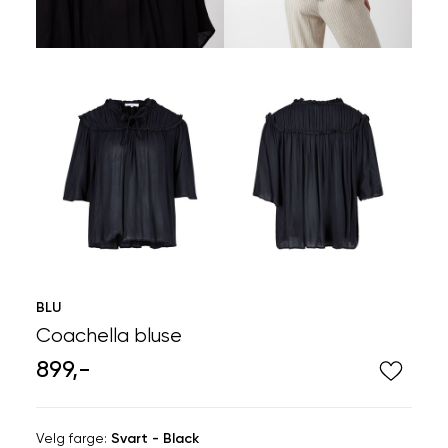
BLU
Coachella bluse
899,-
Velg
Velg farge:
Svart - Black