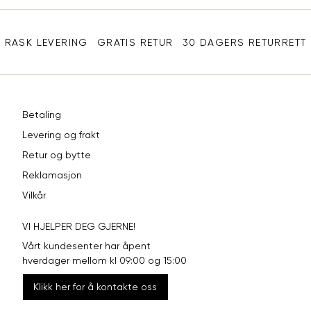
Sidebunn
XXL
44
98
RASK LEVERING
GRATIS RETUR
30 DAGERS RETURRETT
Betaling
Levering og frakt
Retur og bytte
Reklamasjon
Vilkår
VI HJELPER DEG GJERNE!
Vårt kundesenter har åpent
hverdager mellom kl 09:00 og 15:00
Klikk her for å kontakte oss