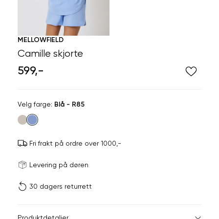
MELLOWFIELD
Camille skjorte
599,-
Velg
Velg farge:
Blå - R85
farge
Fri frakt på ordre over 1000,-
Størrels
Få v
Levering på døren
30 dagers returrett
Vi gir beskjed hvis varen 
ønsket 
L
Størrelser
Klesstørrelser
Br
Produktdetaljer