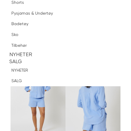
Shorts
Finn butikk
Pysjamas & Undertøy
Pysjamas & Undertøy
Sko
Badetøy
Tilbehør
Logg inn
Favoritter
Søk
Sko
NYHETER
SALG
Tilbehør
NYHETER
NYHETER
SALG
SALG
NYHETER
SALG