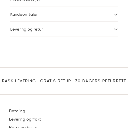
34
36
XS
34
78
Kundeomtaler
S
36
82
44
Levering og retur
M
38
86
Din
L
40
90
e-
XL
42
94
post
Sidebunn
XXL
44
98
RASK LEVERING
GRATIS RETUR
30 DAGERS RETURRETT
Betaling
Levering og frakt
Retur og bytte