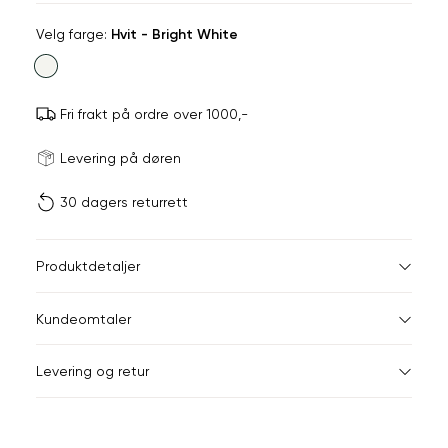
Velg
Velg farge:
Hvit - Bright White
farge
Fri frakt på ordre over 1000,-
Størrels
Få v
Levering på døren
30 dagers returrett
Vi gir beskjed hvis varen 
ønsket 
L
Størrelser
Klesstørrelser
Br
Produktdetaljer
34
36
XS
34
78
Kundeomtaler
S
36
82
44
Levering og retur
M
38
86
Din
L
40
90