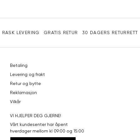
e-
XL
42
94
post
Sidebunn
XXL
44
98
RASK LEVERING
GRATIS RETUR
30 DAGERS RETURRETT
Betaling
Levering og frakt
Retur og bytte
Reklamasjon
Vilkår
VI HJELPER DEG GJERNE!
Vårt kundesenter har åpent
hverdager mellom kl 09:00 og 15:00