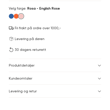
Velg
Velg farge:
Rosa - English Rose
farge
Fri frakt på ordre over 1000,-
Størrels
Få v
Levering på døren
30 dagers returrett
Vi gir beskjed hvis varen 
ønsket 
L
Størrelser
Klesstørrelser
Br
Produktdetaljer
34
36
XS
34
78
Kundeomtaler
S
36
82
44
Levering og retur
M
38
86
Din
L
40
90