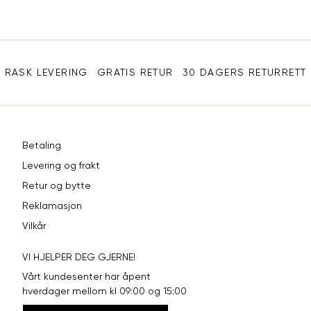
e-
XL
42
94
post
Sidebunn
XXL
44
98
RASK LEVERING
GRATIS RETUR
30 DAGERS RETURRETT
Betaling
Levering og frakt
Retur og bytte
Reklamasjon
Vilkår
VI HJELPER DEG GJERNE!
Vårt kundesenter har åpent
hverdager mellom kl 09:00 og 15:00