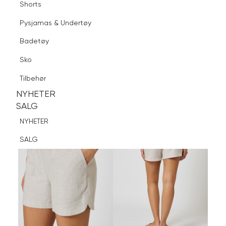
Shorts
Finn butikk
Pysjamas & Undertøy
Pysjamas & Undertøy
Sko
Badetøy
Tilbehør
Logg inn
Favoritter
Søk
Sko
NYHETER
SALG
Tilbehør
NYHETER
NYHETER
SALG
SALG
NYHETER
SALG