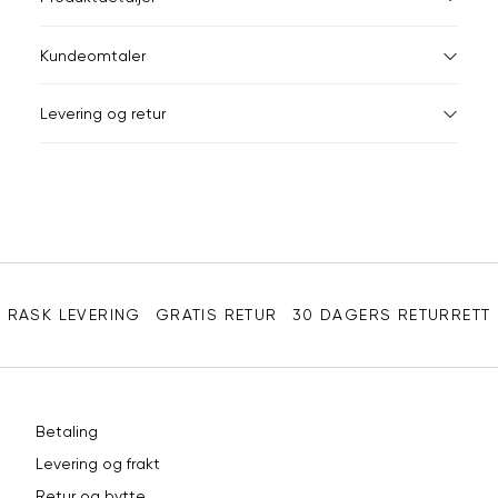
34
36
XS
34
26-
Kundeomtaler
S
36
28-
44
Levering og retur
M
38
29-
Din
L
40
31
e-
XL
42
32
post
Sidebunn
XXL
44
33
RASK LEVERING
GRATIS RETUR
30 DAGERS RETURRETT
Betaling
Levering og frakt
Retur og bytte