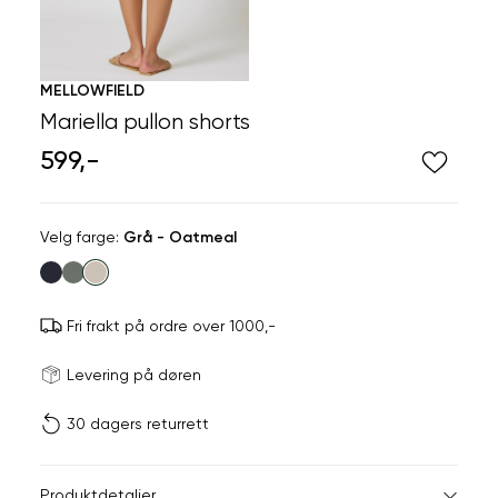
MELLOWFIELD
Mariella pullon shorts
599,-
Velg
Velg farge:
Grå - Oatmeal
farge
Fri frakt på ordre over 1000,-
Størrels
Få v
Levering på døren
30 dagers returrett
Vi gir beskjed hvis varen 
ønsket 
L
Størrelser
Klesstørrelser
Jea
Produktdetaljer