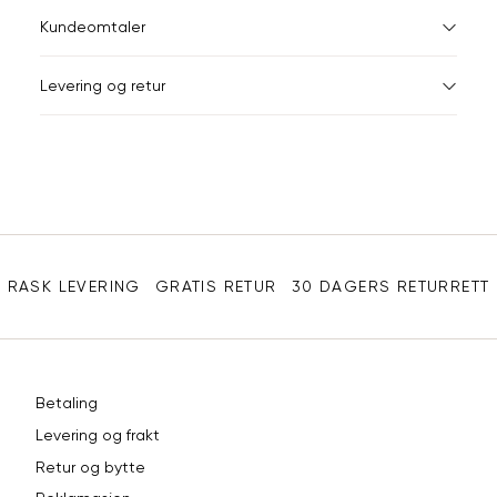
ONESIZE
Kundeomtaler
Din
Levering og retur
e-
post
Sidebunn
RASK LEVERING
GRATIS RETUR
30 DAGERS RETURRETT
Betaling
Levering og frakt
Retur og bytte