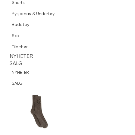
Shorts
Finn butikk
Pysjamas & Undertøy
Pysjamas & Undertøy
Sko
Badetøy
Tilbehør
Logg inn
Favoritter
Søk
Sko
NYHETER
SALG
Tilbehør
NYHETER
NYHETER
SALG
SALG
NYHETER
SALG