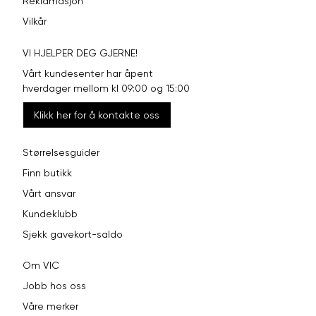
Reklamasjon
Vilkår
VI HJELPER DEG GJERNE!
Vårt kundesenter har åpent
hverdager mellom kl 09:00 og 15:00
Klikk her for å kontakte oss
Størrelsesguider
Finn butikk
Vårt ansvar
Kundeklubb
Sjekk gavekort-saldo
Om VIC
Jobb hos oss
Våre merker