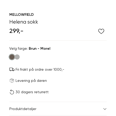
MELLOWFIELD
Helena sokk
299,-
Velg
Velg farge:
Brun - Morel
farge
Fri frakt på ordre over 1000,-
Størrels
Få v
Levering på døren
30 dagers returrett
Vi gir beskjed hvis varen 
ønsket 
L
Produktdetaljer