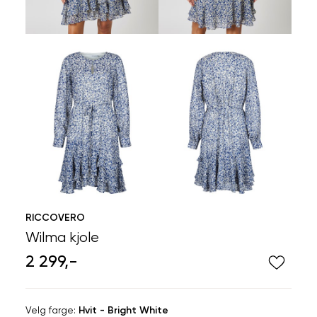
RICCOVERO
Wilma kjole
2 299,-
Velg
Velg farge:
Hvit - Bright White