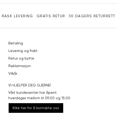
Sidebunn
XXL
44
98
RASK LEVERING
GRATIS RETUR
30 DAGERS RETURRETT
Betaling
Levering og frakt
Retur og bytte
Reklamasjon
Vilkår
VI HJELPER DEG GJERNE!
Vårt kundesenter har åpent
hverdager mellom kl 09:00 og 15:00
Klikk her for å kontakte oss