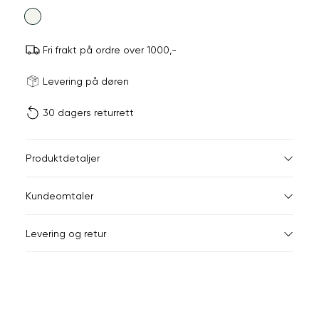
farge
Fri frakt på ordre over 1000,-
Størrels
Få v
Levering på døren
30 dagers returrett
Vi gir beskjed hvis varen 
ønsket 
L
Størrelser
Klesstørrelser
Br
Produktdetaljer
34
36
XS
34
78
Kundeomtaler
S
36
82
44
Levering og retur
M
38
86
Din
L
40
90
e-
XL
42
94
post