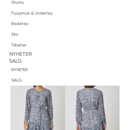
Shorts
Finn butikk
Pysjamas & Undertøy
Pysjamas & Undertøy
Sko
Badetøy
Tilbehør
Logg inn
Favoritter
Søk
Sko
NYHETER
SALG
Tilbehør
NYHETER
NYHETER
SALG
SALG
NYHETER
SALG