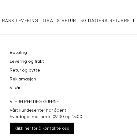
Sidebunn
XXL
44
98
RASK LEVERING
GRATIS RETUR
30 DAGERS RETURRETT
Betaling
Levering og frakt
Retur og bytte
Reklamasjon
Vilkår
VI HJELPER DEG GJERNE!
Vårt kundesenter har åpent
hverdager mellom kl 09:00 og 15:00
Klikk her for å kontakte oss