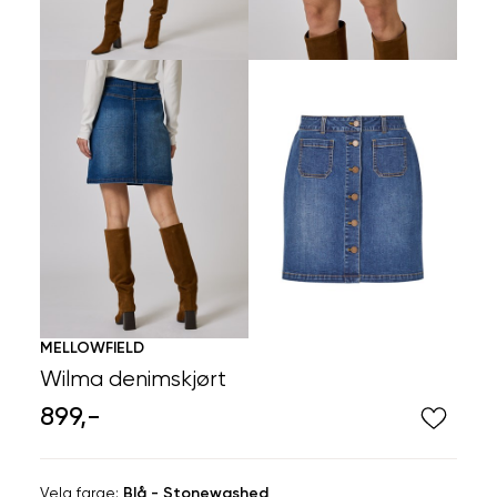
MELLOWFIELD
Wilma denimskjørt
899,-
Velg
Velg farge:
Blå - Stonewashed