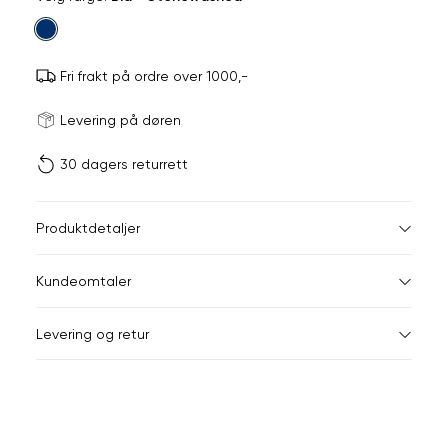
farge
Fri frakt på ordre over 1000,-
Størrels
Få v
Levering på døren
30 dagers returrett
Vi gir beskjed hvis varen 
ønsket 
L
Størrelser
Klesstørrelser
Br
Produktdetaljer
XS
S
XS
34
78
Kundeomtaler
S
36
82
XXL
Levering og retur
M
38
86
Din
L
40
90
e-
XL
42
94
post