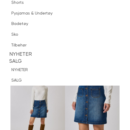
Shorts
Finn butikk
Pysjamas & Undertøy
Pysjamas & Undertøy
Sko
Badetøy
Tilbehør
Logg inn
Favoritter
Søk
Sko
NYHETER
SALG
Tilbehør
NYHETER
NYHETER
SALG
SALG
NYHETER
SALG