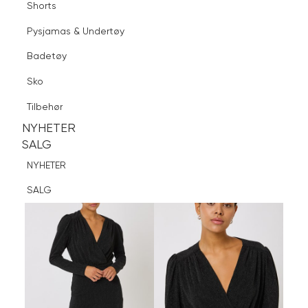
Shorts
Finn butikk
Pysjamas & Undertøy
Pysjamas & Undertøy
Sko
Badetøy
Tilbehør
Logg inn
Favoritter
Søk
Sko
NYHETER
SALG
Tilbehør
NYHETER
NYHETER
SALG
SALG
NYHETER
SALG