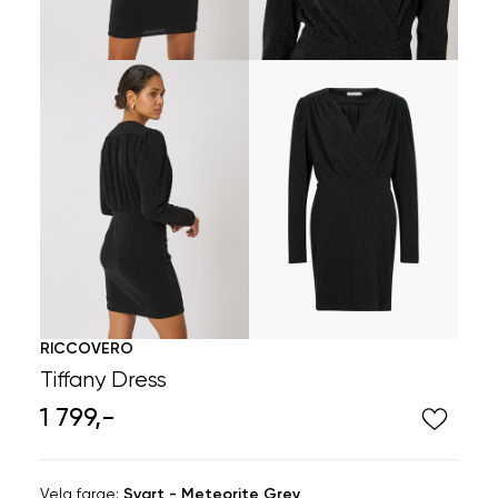
RICCOVERO
Tiffany Dress
1 799,-
Velg
Velg farge:
Svart - Meteorite Grey