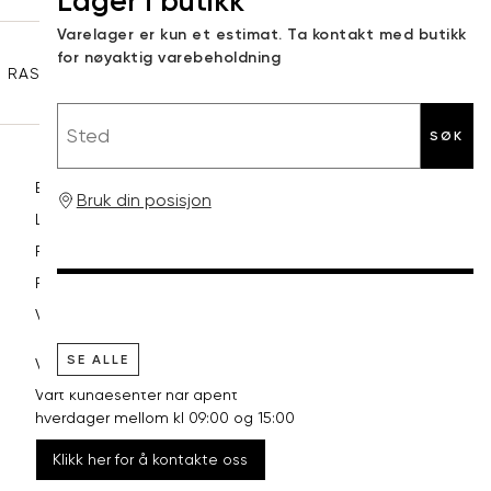
Lager i butikk
Sidebunn
Varelager er kun et estimat. Ta kontakt med butikk
XXL
44
98
for nøyaktig varebeholdning
RASK LEVERING
GRATIS RETUR
30 DAGERS RETURRETT
Sted
SØK
Betaling
Bruk din posisjon
Levering og frakt
Retur og bytte
Reklamasjon
Vilkår
SE ALLE
VI HJELPER DEG GJERNE!
Vårt kundesenter har åpent
hverdager mellom kl 09:00 og 15:00
Klikk her for å kontakte oss