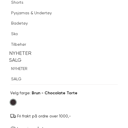
Shorts
Finn butikk
Pysjamas & Undertøy
Pysjamas & Undertøy
Sko
Badetøy
Tilbehør
Logg inn
Favoritter
Søk
Sko
NYHETER
SALG
Tilbehør
Modellen er 171 og har på seg str
Informasjon
S
NYHETER
NYHETER
om
BLU
SALG
modellhøyde
SALG
Stine kjole
og
NYHETER
1 299,-
produkstørrelse
SALG
Velg
Velg farge:
Brun - Chocolate Torte
farge
Fri frakt på ordre over 1000,-
Størrels
Få v