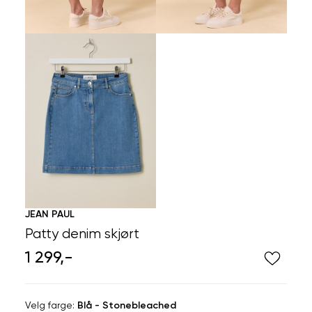
JEAN PAUL
Patty denim skjørt
1 299,-
Velg
Velg farge:
Blå - Stonebleached