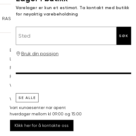
Sidebunn
Varelager er kun et estimat. Ta kontakt med butikk
XXL
44
98
for nøyaktig varebeholdning
RASK LEVERING
GRATIS RETUR
30 DAGERS RETURRETT
Sted
SØK
Betaling
Bruk din posisjon
Levering og frakt
Retur og bytte
Reklamasjon
Vilkår
SE ALLE
VI HJELPER DEG GJERNE!
Vårt kundesenter har åpent
hverdager mellom kl 09:00 og 15:00
Klikk her for å kontakte oss