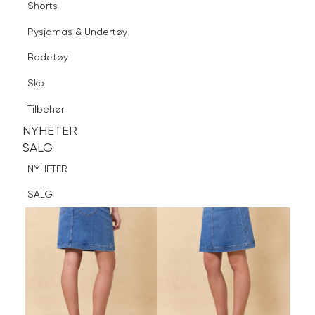
Shorts
Finn butikk
Pysjamas & Undertøy
Pysjamas & Undertøy
Sko
Badetøy
Tilbehør
Logg inn
Favoritter
Søk
Sko
NYHETER
SALG
Tilbehør
NYHETER
NYHETER
SALG
SALG
NYHETER
SALG