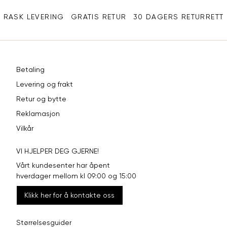
XXL
44
98
RASK LEVERING
GRATIS RETUR
30 DAGERS RETURRETT
Betaling
Levering og frakt
Retur og bytte
Reklamasjon
Vilkår
VI HJELPER DEG GJERNE!
Vårt kundesenter har åpent
hverdager mellom kl 09:00 og 15:00
Klikk her for å kontakte oss
Størrelsesguider