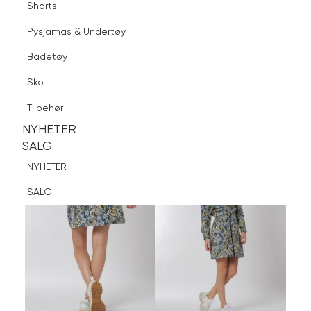
Shorts
Finn butikk
Pysjamas & Undertøy
Pysjamas & Undertøy
Sko
Badetøy
Tilbehør
Logg inn
Favoritter
Søk
Sko
NYHETER
SALG
Tilbehør
NYHETER
NYHETER
SALG
SALG
NYHETER
SALG