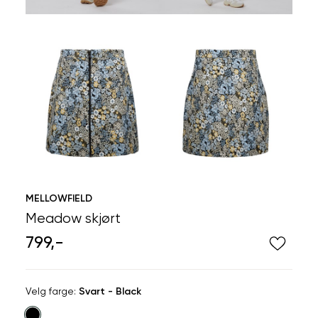
MELLOWFIELD
Meadow skjørt
799,-
Velg
Velg farge:
Svart - Black
farge