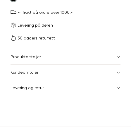
Fri frakt på ordre over 1000,-
Størrels
Få v
Levering på døren
30 dagers returrett
Vi gir beskjed hvis varen 
ønsket 
L
Størrelser
Klesstørrelser
Br
Produktdetaljer
34
36
XS
34
78
Kundeomtaler
S
36
82
44
Levering og retur
M
38
86
Din
L
40
90
e-
XL
42
94
post
Sidebunn