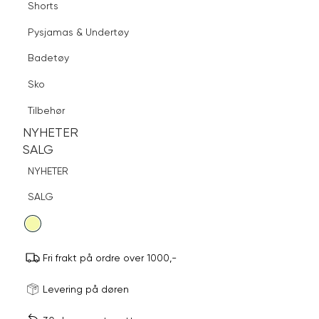
Shorts
Finn butikk
Pysjamas & Undertøy
Pysjamas & Undertøy
Sko
Badetøy
Tilbehør
Logg inn
Favoritter
Søk
Sko
NYHETER
SALG
INWEAR
Tilbehør
Martha Judy kjole
NYHETER
NYHETER
SALG
1 400,-
SALG
NYHETER
Velg
SALG
Velg farge:
Gul - Yellow
farge
Fri frakt på ordre over 1000,-
Størrels
Få v
Levering på døren