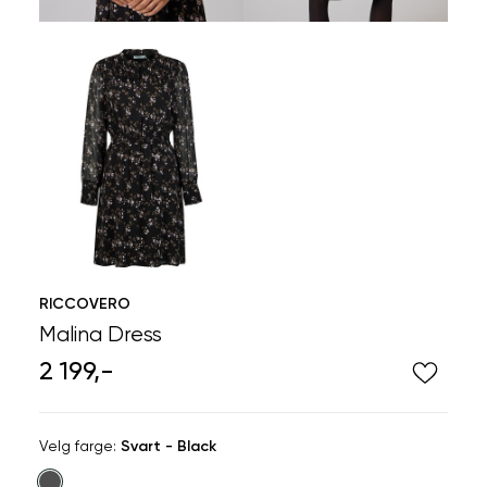
RICCOVERO
Malina Dress
2 199,-
Velg
Velg farge:
Svart - Black
farge