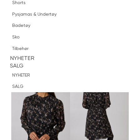
Shorts
Finn butikk
Pysjamas & Undertøy
Pysjamas & Undertøy
Sko
Badetøy
Tilbehør
Logg inn
Favoritter
Søk
Sko
NYHETER
SALG
Tilbehør
NYHETER
NYHETER
SALG
SALG
NYHETER
SALG