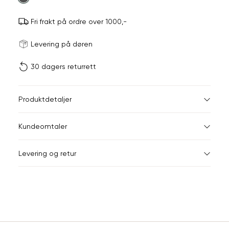
Fri frakt på ordre over 1000,-
Størrels
Få v
Levering på døren
30 dagers returrett
Vi gir beskjed hvis varen 
ønsket 
L
Størrelser
Klesstørrelser
Br
Produktdetaljer
34
36
XS
34
78
Kundeomtaler
S
36
82
44
Levering og retur
M
38
86
Din
L
40
90
e-
XL
42
94
post
Sidebunn