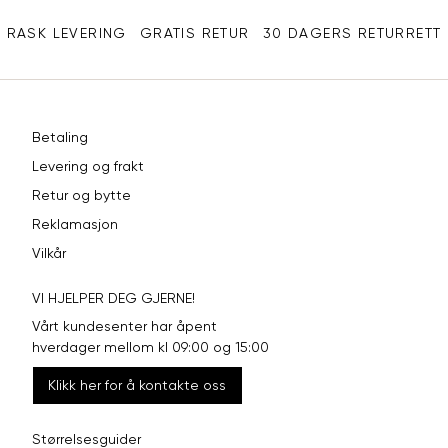
XXL
44
98
RASK LEVERING
GRATIS RETUR
30 DAGERS RETURRETT
Betaling
Levering og frakt
Retur og bytte
Reklamasjon
Vilkår
VI HJELPER DEG GJERNE!
Vårt kundesenter har åpent
hverdager mellom kl 09:00 og 15:00
Klikk her for å kontakte oss
Størrelsesguider