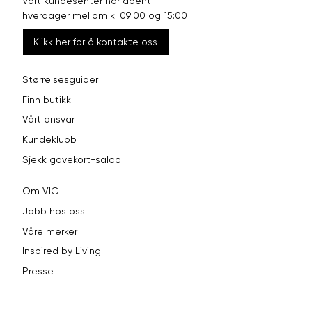
Vårt kundesenter har åpent
hverdager mellom kl 09:00 og 15:00
Klikk her for å kontakte oss
Størrelsesguider
Finn butikk
Vårt ansvar
Kundeklubb
Sjekk gavekort-saldo
Om VIC
Jobb hos oss
Våre merker
Inspired by Living
Presse