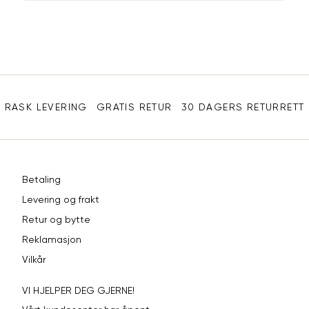
Din
L
40
90
e-
XL
42
94
post
Sidebunn
XXL
44
98
RASK LEVERING
GRATIS RETUR
30 DAGERS RETURRETT
Betaling
Levering og frakt
Retur og bytte
Reklamasjon
Vilkår
VI HJELPER DEG GJERNE!