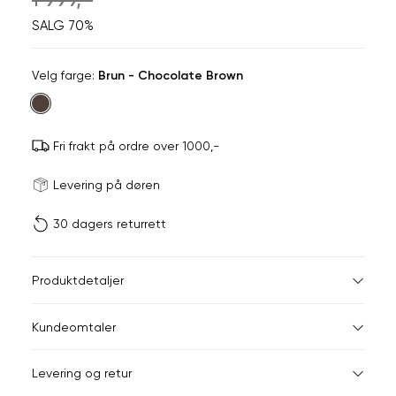
SALG 70%
Velg
Velg farge:
Brun - Chocolate Brown
farge
Fri frakt på ordre over 1000,-
Størrels
Få v
Levering på døren
30 dagers returrett
Vi gir beskjed hvis varen 
ønsket 
L
Størrelser
Klesstørrelser
Br
Produktdetaljer
34
36
XS
34
78
Kundeomtaler
S
36
82
44
Levering og retur
M
38
86