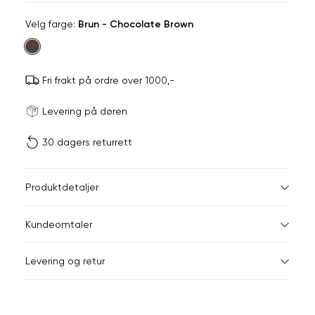
Velg
Velg farge:
Brun - Chocolate Brown
farge
Fri frakt på ordre over 1000,-
Størrels
Få v
Levering på døren
30 dagers returrett
Vi gir beskjed hvis varen 
ønsket 
L
Størrelser
Klesstørrelser
Br
Produktdetaljer
34
36
XS
34
78
Kundeomtaler
S
36
82
44
Levering og retur
M
38
86
Din
L
40
90