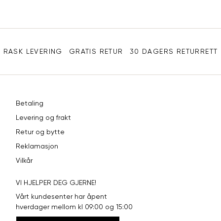
e-
XL
42
94
post
Sidebunn
XXL
44
98
RASK LEVERING
GRATIS RETUR
30 DAGERS RETURRETT
Betaling
Levering og frakt
Retur og bytte
Reklamasjon
Vilkår
VI HJELPER DEG GJERNE!
Vårt kundesenter har åpent
hverdager mellom kl 09:00 og 15:00