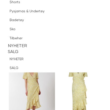
Shorts
Finn butikk
Pysjamas & Undertøy
Pysjamas & Undertøy
Sko
Badetøy
Tilbehør
Logg inn
Favoritter
Søk
Sko
NYHETER
SALG
Tilbehør
NYHETER
NYHETER
SALG
SALG
NYHETER
SALG