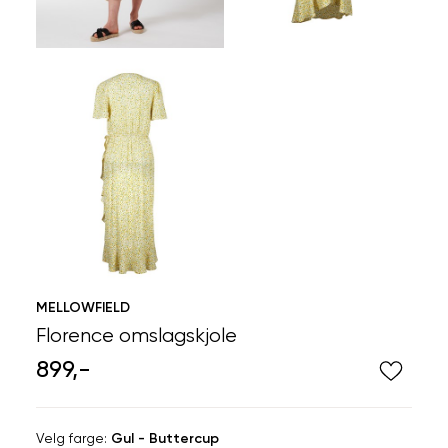
MELLOWFIELD
Florence omslagskjole
899,-
Velg
Velg farge:
Gul - Buttercup