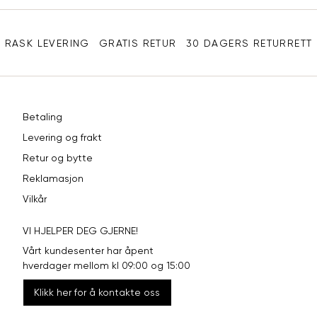
Sidebunn
XXL
44
98
RASK LEVERING
GRATIS RETUR
30 DAGERS RETURRETT
Betaling
Levering og frakt
Retur og bytte
Reklamasjon
Vilkår
VI HJELPER DEG GJERNE!
Vårt kundesenter har åpent
hverdager mellom kl 09:00 og 15:00
Klikk her for å kontakte oss