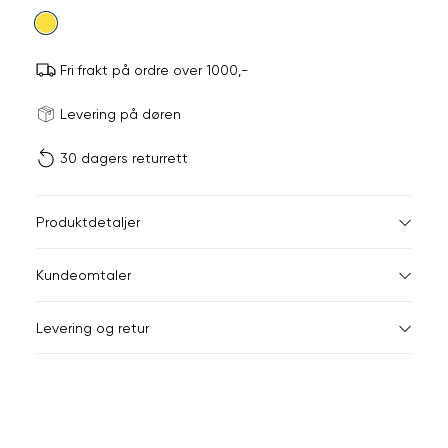
farge
Fri frakt på ordre over 1000,-
Størrels
Få v
Levering på døren
30 dagers returrett
Vi gir beskjed hvis varen 
ønsket 
L
Størrelser
Klesstørrelser
Br
Produktdetaljer
34
36
XS
34
78
Kundeomtaler
S
36
82
44
Levering og retur
M
38
86
Din
L
40
90
e-
XL
42
94
post