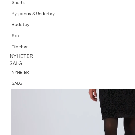
Shorts
Finn butikk
Pysjamas & Undertøy
Pysjamas & Undertøy
Sko
Badetøy
Tilbehør
Sko
NYHETER
SALG
Tilbehør
NYHETER
NYHETER
SALG
SALG
NYHETER
SALG