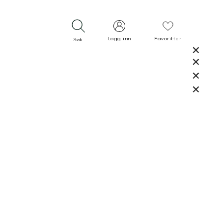
Logg inn
Favoritter
Søk
LUKK
LUKK
RASK LEVERING
GRATIS RETUR
30 DAGERS RETURRETT
LUKK
LUKK