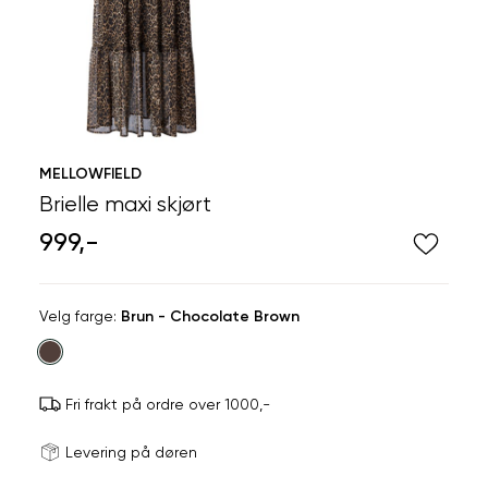
MELLOWFIELD
Brielle maxi skjørt
999,-
Velg
Velg farge:
Brun - Chocolate Brown
farge
Fri frakt på ordre over 1000,-
Størrels
Få v
Levering på døren