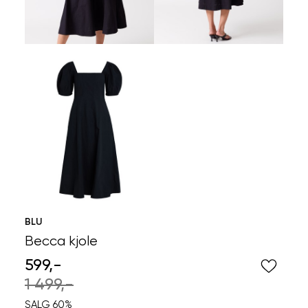
BLU
Becca kjole
599,-
1 499,-
SALG 60%