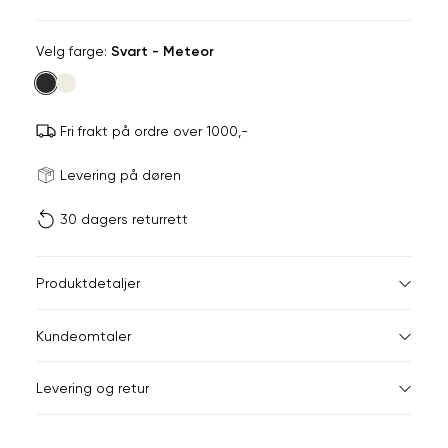
Velg
Velg farge:
Svart - Meteor
farge
Fri frakt på ordre over 1000,-
Størrels
Få v
Levering på døren
30 dagers returrett
Vi gir beskjed hvis varen 
ønsket 
L
Størrelser
Klesstørrelser
Br
Produktdetaljer
34
36
XS
34
78
Kundeomtaler
S
36
82
44
Levering og retur
M
38
86