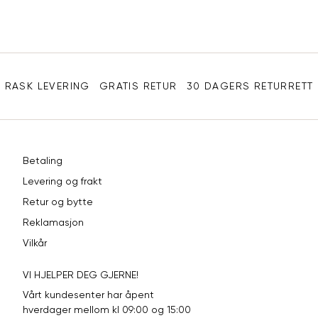
Din
L
40
90
e-
XL
42
94
post
Sidebunn
XXL
44
98
RASK LEVERING
GRATIS RETUR
30 DAGERS RETURRETT
Betaling
Levering og frakt
Retur og bytte
Reklamasjon
Vilkår
VI HJELPER DEG GJERNE!
Vårt kundesenter har åpent
hverdager mellom kl 09:00 og 15:00