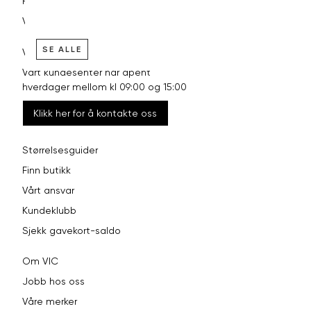
Reklamasjon
Vilkår
SE ALLE
VI HJELPER DEG GJERNE!
Vårt kundesenter har åpent
hverdager mellom kl 09:00 og 15:00
Klikk her for å kontakte oss
Størrelsesguider
Finn butikk
Vårt ansvar
Kundeklubb
Sjekk gavekort-saldo
Om VIC
Jobb hos oss
Våre merker