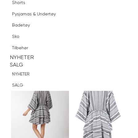
Shorts
Finn butikk
Pysjamas & Undertøy
Pysjamas & Undertøy
Sko
Badetøy
Tilbehør
Logg inn
Favoritter
Søk
Sko
NYHETER
SALG
Tilbehør
NYHETER
NYHETER
SALG
SALG
NYHETER
SALG