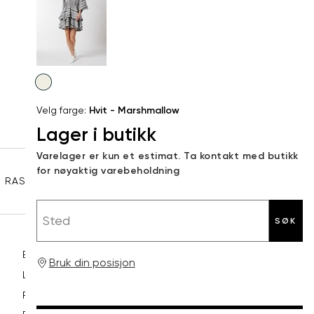
34
36
XS
34
78
Kundeomtaler
S
36
82
44
Levering og retur
M
38
86
Velg
Din
farge
L
40
90
Velg farge:
Hvit - Marshmallow
e-
Lager i butikk
XL
42
94
post
Sidebunn
Varelager er kun et estimat. Ta kontakt med butikk
XXL
44
98
for nøyaktig varebeholdning
RASK LEVERING
GRATIS RETUR
30 DAGERS RETURRETT
Sted
SØK
Betaling
Bruk din posisjon
Levering og frakt
Retur og bytte