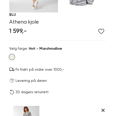
BLU
Athena kjole
1 599,-
Velg
Velg farge:
Hvit - Marshmallow
farge
Fri frakt på ordre over 1000,-
Størrels
Få v
Levering på døren
30 dagers returrett
Vi gir beskjed hvis varen 
ønsket 
L
Størrelser
Klesstørrelser
Br
Produktdetaljer