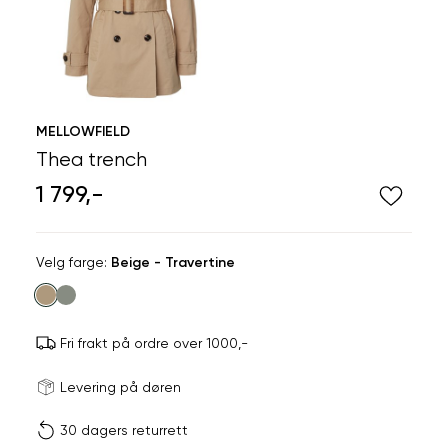
MELLOWFIELD
Thea trench
1 799,-
Velg
Velg farge:
Beige - Travertine
farge
Fri frakt på ordre over 1000,-
Størrels
Få v
Levering på døren
30 dagers returrett
Vi gir beskjed hvis varen 