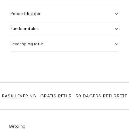
ønsket 
L
Størrelser
Klesstørrelser
Br
Produktdetaljer
34
36
XS
34
78
Kundeomtaler
S
36
82
44
Levering og retur
M
38
86
Din
L
40
90
e-
XL
42
94
post
Sidebunn
XXL
44
98
RASK LEVERING
GRATIS RETUR
30 DAGERS RETURRETT
Betaling