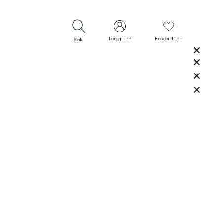
Logg inn
Favoritter
Søk
LUKK
LUKK
RASK LEVERING
GRATIS RETUR
30 DAGERS RETURRETT
LUKK
LUKK