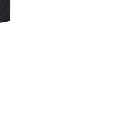
er
arsel