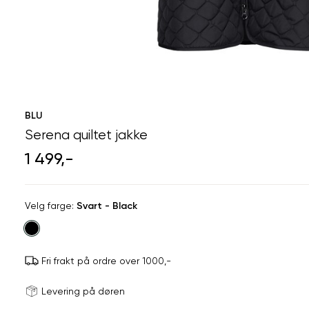
BLU
Serena quiltet jakke
1 499,-
Velg
Velg farge:
Svart - Black
farge
Fri frakt på ordre over 1000,-
Størrels
Få v
Levering på døren