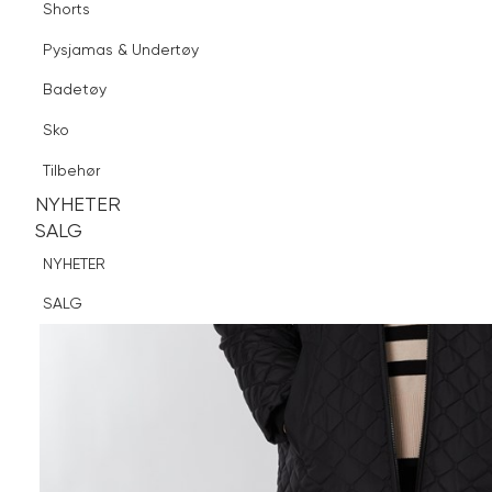
Shorts
Finn butikk
Pysjamas & Undertøy
Pysjamas & Undertøy
Sko
Badetøy
Tilbehør
Sko
NYHETER
SALG
Tilbehør
NYHETER
NYHETER
SALG
SALG
NYHETER
SALG