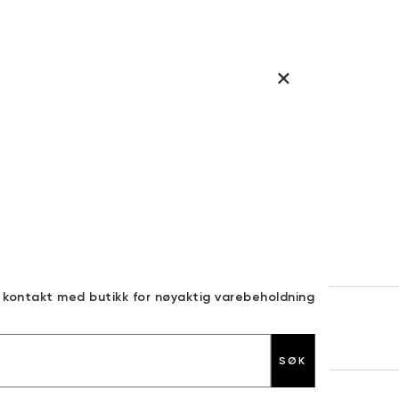
a kontakt med butikk for nøyaktig varebeholdning
30 DAGERS RETURRETT
SØK