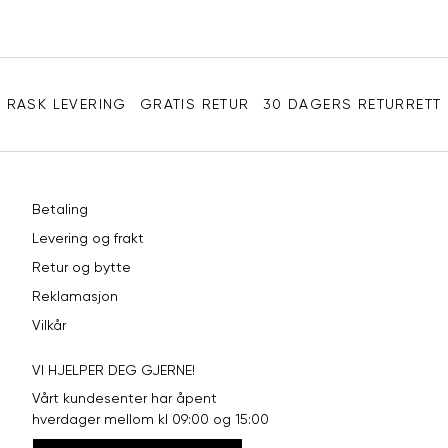
e-
XL
42
94
post
Sidebunn
XXL
44
98
RASK LEVERING
GRATIS RETUR
30 DAGERS RETURRETT
Betaling
Levering og frakt
Retur og bytte
Reklamasjon
Vilkår
VI HJELPER DEG GJERNE!
Vårt kundesenter har åpent
hverdager mellom kl 09:00 og 15:00