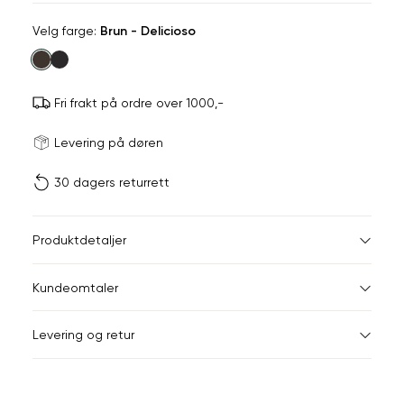
Velg
Velg farge:
Brun - Delicioso
farge
Fri frakt på ordre over 1000,-
Størrels
Få v
Levering på døren
30 dagers returrett
Vi gir beskjed hvis varen 
ønsket 
L
Størrelser
Klesstørrelser
Br
Produktdetaljer
34
36
XS
34
78
Kundeomtaler
S
36
82
44
46
Levering og retur
M
38
86
Din
L
40
90