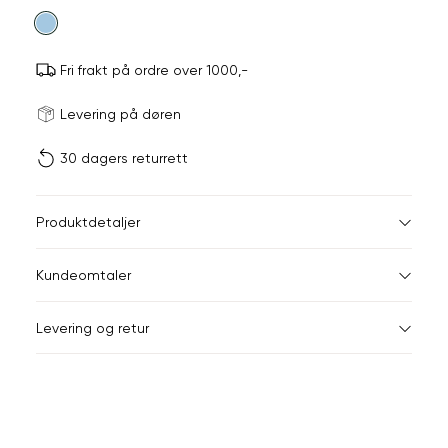
farge
Fri frakt på ordre over 1000,-
Størrels
Få v
Levering på døren
30 dagers returrett
Vi gir beskjed hvis varen 
ønsket 
L
Størrelser
Klesstørrelser
Br
Produktdetaljer
XS
S
XS
34
78
Kundeomtaler
S
36
82
XXL
Levering og retur
M
38
86
Din
L
40
90
e-
XL
42
94
post