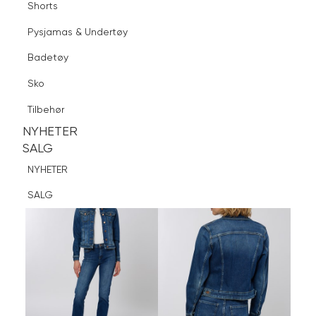
Shorts
Finn butikk
Pysjamas & Undertøy
Pysjamas & Undertøy
Sko
Badetøy
Tilbehør
Logg inn
Favoritter
Søk
Sko
NYHETER
SALG
Tilbehør
NYHETER
NYHETER
SALG
SALG
NYHETER
SALG