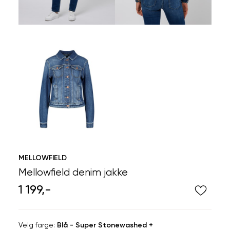
MELLOWFIELD
Mellowfield denim jakke
1 199,-
Velg
Velg farge:
Blå - Super Stonewashed +