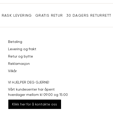
Sidebunn
XXL
44
98
RASK LEVERING
GRATIS RETUR
30 DAGERS RETURRETT
Betaling
Levering og frakt
Retur og bytte
Reklamasjon
Vilkår
VI HJELPER DEG GJERNE!
Vårt kundesenter har åpent
hverdager mellom kl 09:00 og 15:00
Klikk her for å kontakte oss