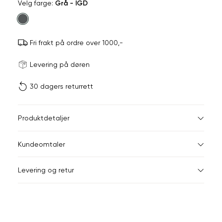
Velg
Velg farge:
Grå - IGD
farge
Fri frakt på ordre over 1000,-
Størrels
Få v
Levering på døren
30 dagers returrett
Vi gir beskjed hvis varen 
ønsket 
L
Størrelser
Klesstørrelser
Br
Produktdetaljer
34
36
XS
34
78
Kundeomtaler
S
36
82
44
Levering og retur
M
38
86
Din
L
40
90
e-