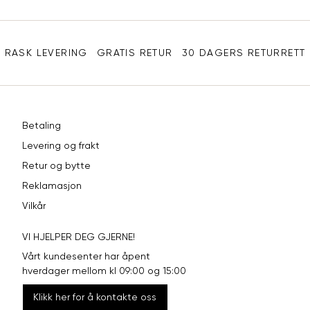
XL
42
94
post
Sidebunn
XXL
44
98
RASK LEVERING
GRATIS RETUR
30 DAGERS RETURRETT
Betaling
Levering og frakt
Retur og bytte
Reklamasjon
Vilkår
VI HJELPER DEG GJERNE!
Vårt kundesenter har åpent
hverdager mellom kl 09:00 og 15:00
Klikk her for å kontakte oss