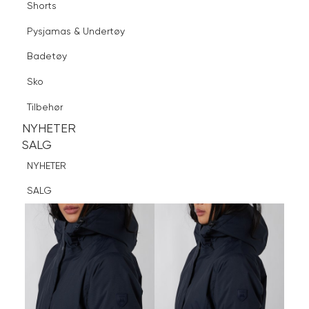
Shorts
Finn butikk
Pysjamas & Undertøy
Pysjamas & Undertøy
Sko
Badetøy
Tilbehør
Logg inn
Favoritter
Søk
Sko
NYHETER
SALG
Tilbehør
NYHETER
NYHETER
SALG
SALG
NYHETER
SALG