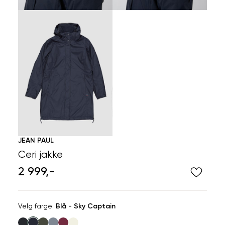
JEAN PAUL
Ceri jakke
2 999,-
Velg
Velg farge:
Blå - Sky Captain
farge