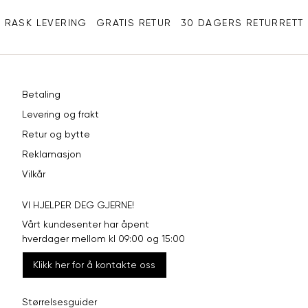
XXL
44
98
RASK LEVERING
GRATIS RETUR
30 DAGERS RETURRETT
Betaling
Levering og frakt
Retur og bytte
Reklamasjon
Vilkår
VI HJELPER DEG GJERNE!
Vårt kundesenter har åpent
hverdager mellom kl 09:00 og 15:00
Klikk her for å kontakte oss
Størrelsesguider