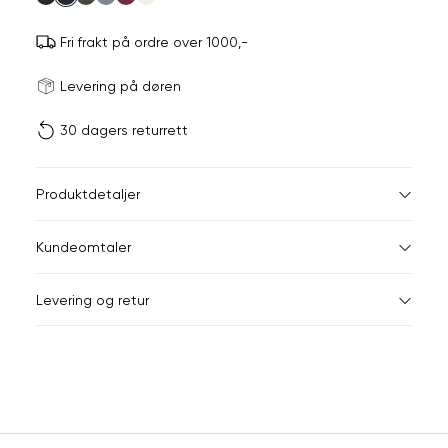
Fri frakt på ordre over 1000,-
Størrels
Få v
Levering på døren
30 dagers returrett
Vi gir beskjed hvis varen 
ønsket 
L
Størrelser
Klesstørrelser
Br
Produktdetaljer
XS
S
XS
34
78
Kundeomtaler
S
36
82
XXL
Levering og retur
M
38
86
Din
L
40
90
e-
XL
42
94
post
Sidebunn