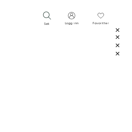
Logg inn
Favoritter
Søk
LUKK
LUKK
RASK LEVERING
GRATIS RETUR
30 DAGERS RETURRETT
LUKK
LUKK