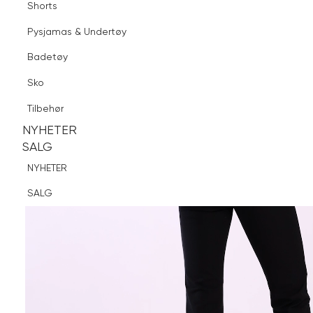
Shorts
Finn butikk
Pysjamas & Undertøy
Pysjamas & Undertøy
Sko
Badetøy
Tilbehør
Sko
NYHETER
SALG
Tilbehør
NYHETER
NYHETER
SALG
SALG
NYHETER
SALG