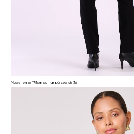
Modellen er 175cm og har på seg str 36
Informasjon
om
modellhøyde
og
produkstørrelse