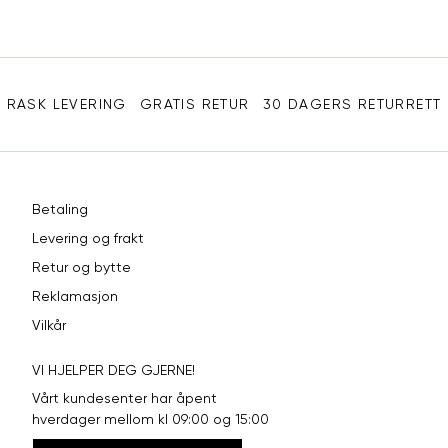
e-
XL
42
94
post
Sidebunn
XXL
44
98
RASK LEVERING
GRATIS RETUR
30 DAGERS RETURRETT
Betaling
Levering og frakt
Retur og bytte
Reklamasjon
Vilkår
VI HJELPER DEG GJERNE!
Vårt kundesenter har åpent
hverdager mellom kl 09:00 og 15:00