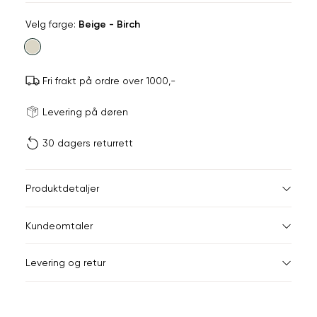
Velg
Velg farge:
Beige - Birch
farge
Fri frakt på ordre over 1000,-
Størrels
Få v
Levering på døren
30 dagers returrett
Vi gir beskjed hvis varen 
ønsket 
L
Størrelser
Klesstørrelser
Br
Produktdetaljer
XS
S
XS
34
78
Kundeomtaler
S
36
82
XXL
Levering og retur
M
38
86
Din
L
40
90