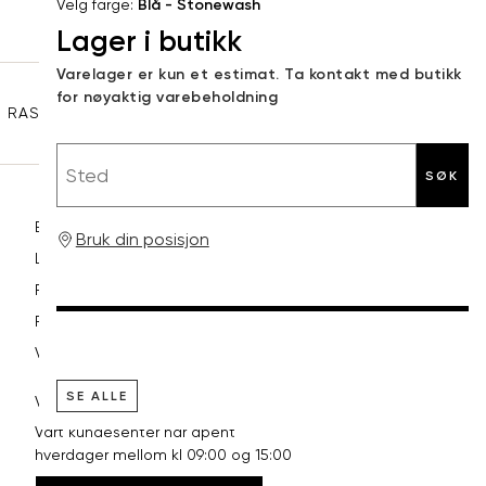
Velg farge:
Blå - Stonewash
e-
Lager i butikk
XL
42
94
post
Sidebunn
Varelager er kun et estimat. Ta kontakt med butikk
XXL
44
98
for nøyaktig varebeholdning
RASK LEVERING
GRATIS RETUR
30 DAGERS RETURRETT
Sted
SØK
Betaling
Bruk din posisjon
Levering og frakt
Retur og bytte
Reklamasjon
Vilkår
SE ALLE
VI HJELPER DEG GJERNE!
Vårt kundesenter har åpent
hverdager mellom kl 09:00 og 15:00