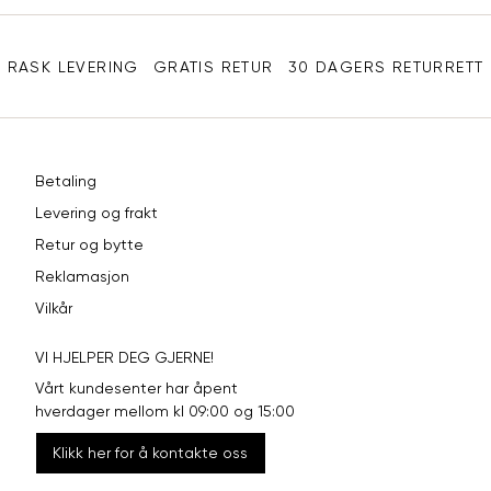
Sidebunn
XXL
44
98
RASK LEVERING
GRATIS RETUR
30 DAGERS RETURRETT
Betaling
Levering og frakt
Retur og bytte
Reklamasjon
Vilkår
VI HJELPER DEG GJERNE!
Vårt kundesenter har åpent
hverdager mellom kl 09:00 og 15:00
Klikk her for å kontakte oss