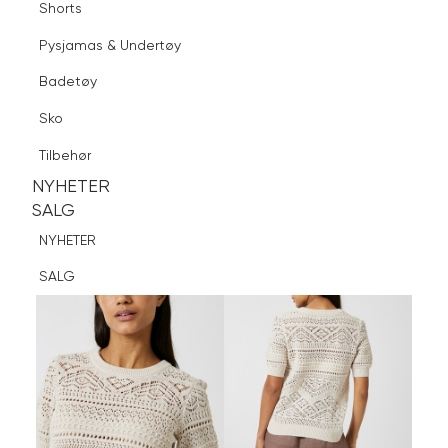
Shorts
Finn butikk
Pysjamas & Undertøy
Pysjamas & Undertøy
Sko
Badetøy
Tilbehør
Logg inn
Favoritter
Søk
Sko
NYHETER
SALG
Tilbehør
NYHETER
NYHETER
SALG
SALG
NYHETER
SALG