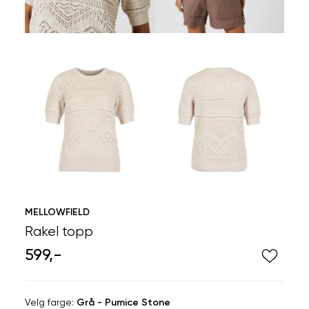
MELLOWFIELD
Rakel topp
599,-
Velg
Velg farge:
Grå - Pumice Stone