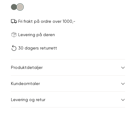
farge
Fri frakt på ordre over 1000,-
Størrels
Få v
Levering på døren
30 dagers returrett
Vi gir beskjed hvis varen 
ønsket 
L
Størrelser
Klesstørrelser
Br
Produktdetaljer
XS
S
XS
34
78
Kundeomtaler
S
36
82
XXL
Levering og retur
M
38
86
Din
L
40
90
e-
XL
42
94
post