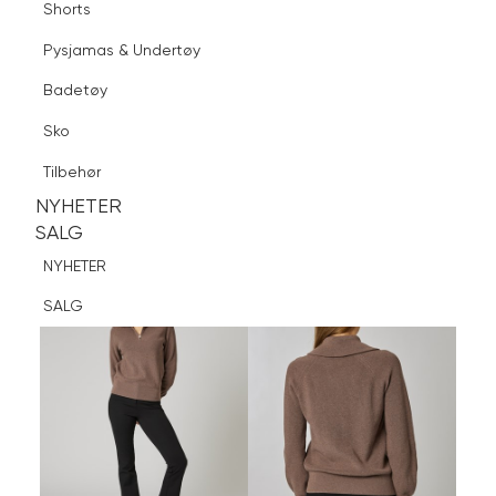
Shorts
Finn butikk
Pysjamas & Undertøy
Pysjamas & Undertøy
Sko
Badetøy
Tilbehør
Logg inn
Favoritter
Søk
Sko
NYHETER
SALG
Tilbehør
NYHETER
NYHETER
SALG
SALG
NYHETER
SALG