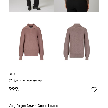
BLU
Ollie zip genser
999,-
Velg
Velg farge:
Brun - Deep Taupe