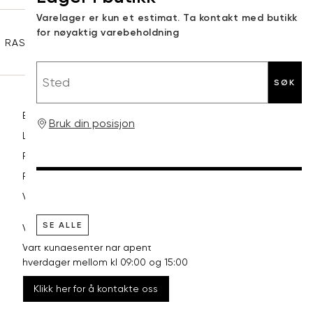
Sidebunn
Varelager er kun et estimat. Ta kontakt med butikk
XXL
44
98
for nøyaktig varebeholdning
RASK LEVERING
GRATIS RETUR
30 DAGERS RETURRETT
Sted
SØK
Betaling
Bruk din posisjon
Levering og frakt
Retur og bytte
Reklamasjon
Vilkår
SE ALLE
VI HJELPER DEG GJERNE!
Vårt kundesenter har åpent
hverdager mellom kl 09:00 og 15:00
Klikk her for å kontakte oss