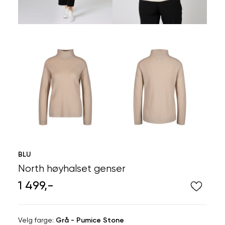
BLU
North høyhalset genser
1 499,-
Velg
Velg farge:
Grå - Pumice Stone