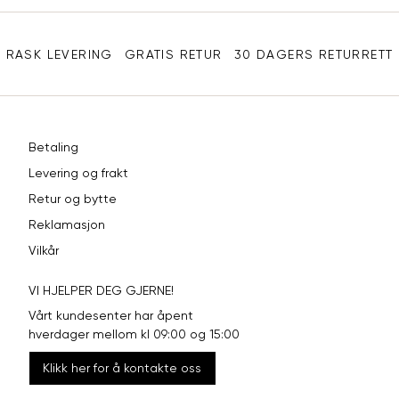
Sidebunn
XXL
44
98
RASK LEVERING
GRATIS RETUR
30 DAGERS RETURRETT
Betaling
Levering og frakt
Retur og bytte
Reklamasjon
Vilkår
VI HJELPER DEG GJERNE!
Vårt kundesenter har åpent
hverdager mellom kl 09:00 og 15:00
Klikk her for å kontakte oss