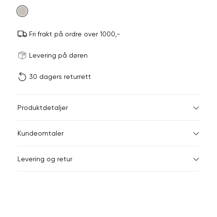
farge
Fri frakt på ordre over 1000,-
Størrels
Få v
Levering på døren
30 dagers returrett
Vi gir beskjed hvis varen 
ønsket 
L
Størrelser
Klesstørrelser
Br
Produktdetaljer
XS
S
XS
34
78
Kundeomtaler
S
36
82
XXL
Levering og retur
M
38
86
Din
L
40
90
e-
XL
42
94
post