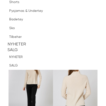
Shorts
Finn butikk
Pysjamas & Undertøy
Pysjamas & Undertøy
Sko
Badetøy
Tilbehør
Logg inn
Favoritter
Søk
Sko
NYHETER
SALG
Tilbehør
NYHETER
NYHETER
SALG
SALG
NYHETER
SALG