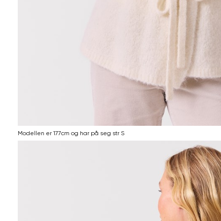
Modellen er 177cm og har på seg str S
Informasjon
om
modellhøyde
og
produkstørrelse