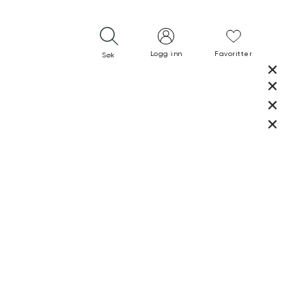
Logg inn
Favoritter
Søk
LUKK
LUKK
RASK LEVERING
GRATIS RETUR
30 DAGERS RETURRETT
LUKK
LUKK