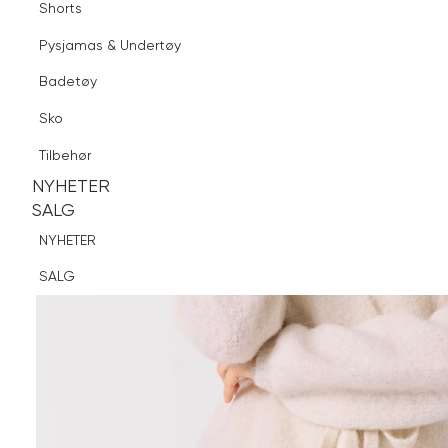
Shorts
Finn butikk
Pysjamas & Undertøy
Pysjamas & Undertøy
Sko
Badetøy
Tilbehør
Sko
NYHETER
SALG
Tilbehør
NYHETER
NYHETER
SALG
SALG
NYHETER
SALG