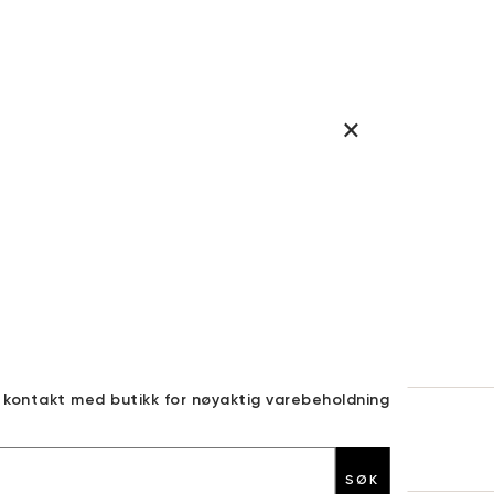
a kontakt med butikk for nøyaktig varebeholdning
30 DAGERS RETURRETT
SØK