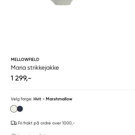
MELLOWFIELD
Maria strikkejakke
1 299,-
Velg
Velg farge:
Hvit - Marshmallow
farge
Fri frakt på ordre over 1000,-
Størrels
Få v