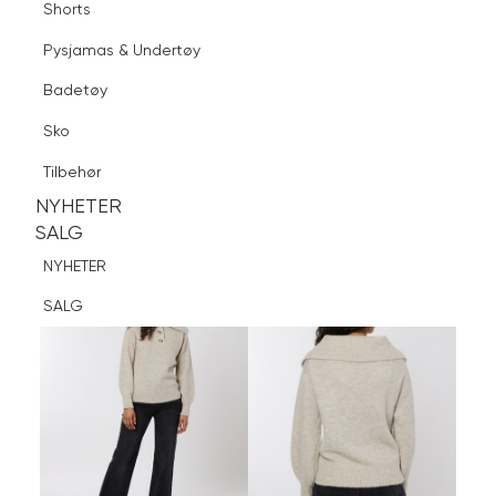
Shorts
Finn butikk
Pysjamas & Undertøy
Pysjamas & Undertøy
Sko
Badetøy
Tilbehør
Logg inn
Favoritter
Søk
Sko
NYHETER
SALG
Tilbehør
NYHETER
NYHETER
SALG
SALG
NYHETER
SALG