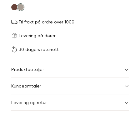
farge
Fri frakt på ordre over 1000,-
Størrels
Få v
Levering på døren
30 dagers returrett
Vi gir beskjed hvis varen 
ønsket 
L
Størrelser
Klesstørrelser
Br
Produktdetaljer
XS
S
XS
34
78
Kundeomtaler
S
36
82
XXL
Levering og retur
M
38
86
Din
L
40
90
e-
XL
42
94
post