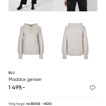
BLU
Maddox genser
1 499,-
Velg
Velg farge:
no:BEIGE - AQG