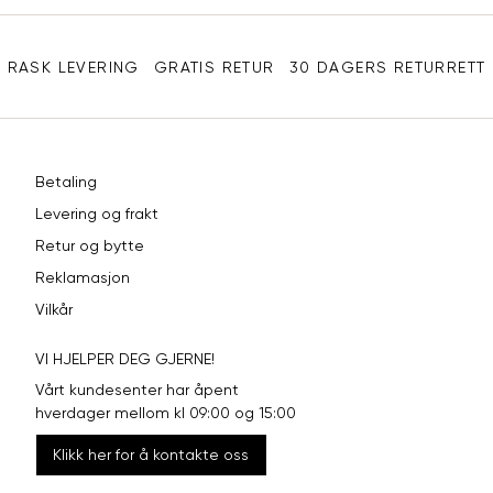
Sidebunn
XXL
44
98
RASK LEVERING
GRATIS RETUR
30 DAGERS RETURRETT
Betaling
Levering og frakt
Retur og bytte
Reklamasjon
Vilkår
VI HJELPER DEG GJERNE!
Vårt kundesenter har åpent
hverdager mellom kl 09:00 og 15:00
Klikk her for å kontakte oss