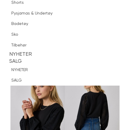
Shorts
Finn butikk
Pysjamas & Undertøy
Pysjamas & Undertøy
Sko
Badetøy
Tilbehør
Logg inn
Favoritter
Søk
Sko
NYHETER
SALG
Tilbehør
NYHETER
NYHETER
SALG
SALG
NYHETER
SALG