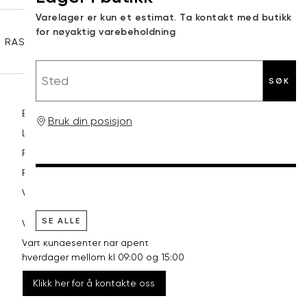
Sidebunn
Varelager er kun et estimat. Ta kontakt med butikk
XXL
44
98
for nøyaktig varebeholdning
RASK LEVERING
GRATIS RETUR
30 DAGERS RETURRETT
Sted
SØK
Betaling
Bruk din posisjon
Levering og frakt
Retur og bytte
Reklamasjon
Vilkår
SE ALLE
VI HJELPER DEG GJERNE!
Vårt kundesenter har åpent
hverdager mellom kl 09:00 og 15:00
Klikk her for å kontakte oss