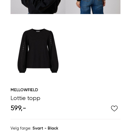
MELLOWFIELD
Lottie topp
599,-
Velg
Velg farge:
Svart - Black