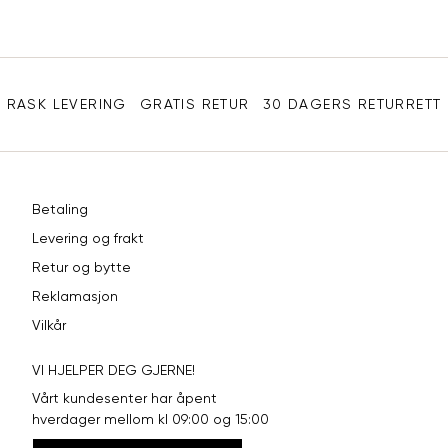
XL
42
94
Sidebunn
XXL
44
98
RASK LEVERING
GRATIS RETUR
30 DAGERS RETURRETT
Betaling
Levering og frakt
Retur og bytte
Reklamasjon
Vilkår
VI HJELPER DEG GJERNE!
Vårt kundesenter har åpent
hverdager mellom kl 09:00 og 15:00