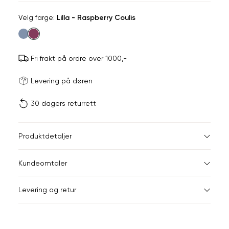
Velg
Velg farge:
Lilla - Raspberry Coulis
farge
Fri frakt på ordre over 1000,-
Størrels
Få v
Levering på døren
30 dagers returrett
Vi gir beskjed hvis varen 
ønsket 
L
Størrelser
Klesstørrelser
Br
Produktdetaljer
Din
XS
34
78
Kundeomtaler
e-
post
S
36
82
Levering og retur
M
38
86
L
40
90