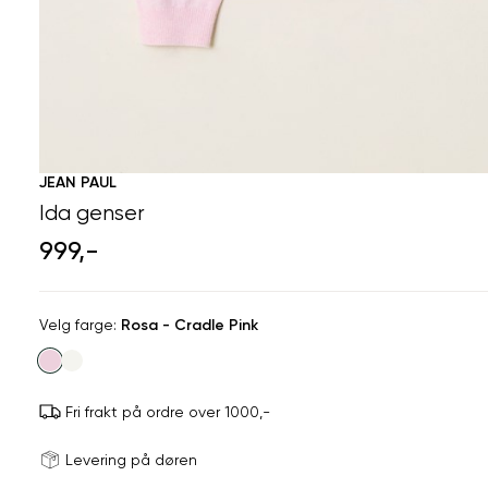
JEAN PAUL
Ida genser
999,-
Velg
Velg farge:
Rosa - Cradle Pink
farge
Fri frakt på ordre over 1000,-
Størrels
Få v
Levering på døren