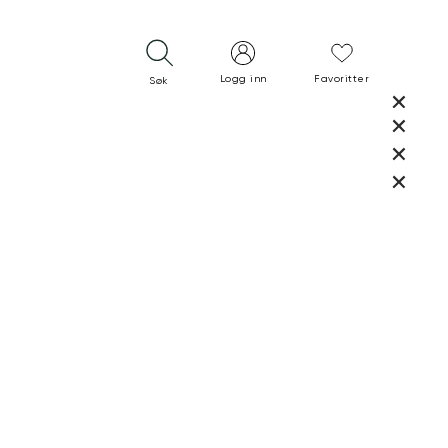
Logg inn
Favoritter
Søk
LUKK
LUKK
RASK LEVERING
GRATIS RETUR
30 DAGERS RETURRETT
LUKK
LUKK