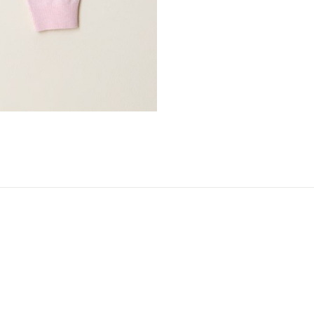
er
arsel