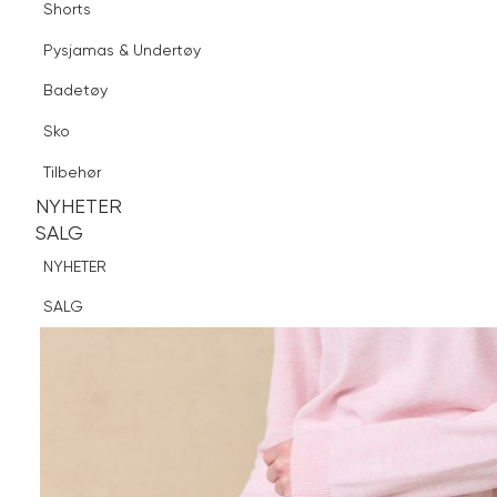
Shorts
Finn butikk
Pysjamas & Undertøy
Pysjamas & Undertøy
Sko
Badetøy
Tilbehør
Sko
NYHETER
SALG
Tilbehør
NYHETER
NYHETER
SALG
SALG
NYHETER
SALG