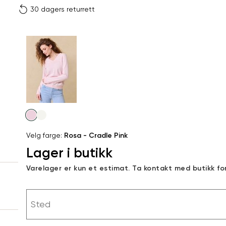
30 dagers returrett
Vi gir beskjed hvis varen 
ønsket 
L
Størrelser
Klesstørrelser
Br
Produktdetaljer
XS
S
XS
34
78
Kundeomtaler
S
36
82
XXL
Levering og retur
M
38
86
Velg
Din
farge
L
40
90
Velg farge:
Rosa - Cradle Pink
e-
Lager i butikk
XL
42
94
post
Sidebunn
Varelager er kun et estimat. Ta kontakt med butikk fo
XXL
44
98
RASK LEVERING
Sted