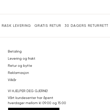
e-
XL
42
94
post
Sidebunn
XXL
44
98
RASK LEVERING
GRATIS RETUR
30 DAGERS RETURRETT
Betaling
Levering og frakt
Retur og bytte
Reklamasjon
Vilkår
VI HJELPER DEG GJERNE!
Vårt kundesenter har åpent
hverdager mellom kl 09:00 og 15:00