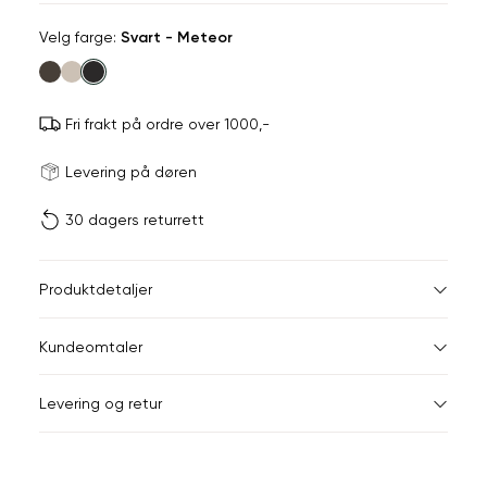
Velg
Velg farge:
Svart - Meteor
farge
Fri frakt på ordre over 1000,-
Størrels
Få v
Levering på døren
30 dagers returrett
Vi gir beskjed hvis varen 
ønsket 
L
Størrelser
Klesstørrelser
Br
Produktdetaljer
XS
S
XS
34
78
Kundeomtaler
S
36
82
XXL
Levering og retur
M
38
86
Din
L
40
90