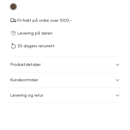
farge
Fri frakt på ordre over 1000,-
Størrels
Få v
Levering på døren
30 dagers returrett
Vi gir beskjed hvis varen 
ønsket 
L
Størrelser
Klesstørrelser
Br
Produktdetaljer
34
36
XS
34
78
Kundeomtaler
S
36
82
44
Levering og retur
M
38
86
Din
L
40
90
e-
XL
42
94
post