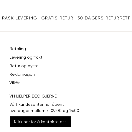
Sidebunn
XXL
44
98
RASK LEVERING
GRATIS RETUR
30 DAGERS RETURRETT
Betaling
Levering og frakt
Retur og bytte
Reklamasjon
Vilkår
VI HJELPER DEG GJERNE!
Vårt kundesenter har åpent
hverdager mellom kl 09:00 og 15:00
Klikk her for å kontakte oss