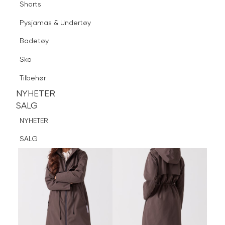
Shorts
Finn butikk
Pysjamas & Undertøy
Pysjamas & Undertøy
Sko
Badetøy
Tilbehør
Logg inn
Favoritter
Søk
Sko
NYHETER
SALG
Tilbehør
NYHETER
NYHETER
SALG
SALG
NYHETER
SALG