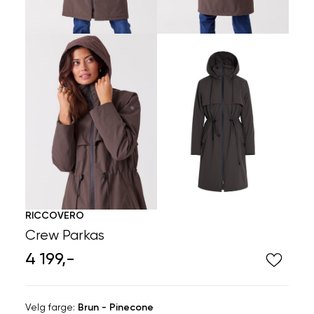
RICCOVERO
Crew Parkas
4 199,-
Velg
Velg farge:
Brun - Pinecone